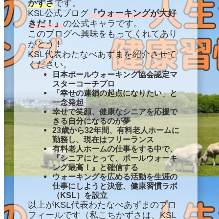
かずさ
です。
KSL公式ブログ
『ウォーキングが大好
きだ！』
の公式キャラです。
このブログへ興味をもってくれてあり
がとう！
KSL代表わたなべあずまを紹介させて
ください。
日本ポールウォーキング協会認定マ
スターコーチプロ
「幸せの連鎖の起点になりたい」と
一念発起
幸せで笑顔
、
健康なシニアを応援で
きる自分になるのが夢
23歳から32年間、有料老人ホームに
勤務し、現在はフリーランス
有料老人ホームの仕事をする中で、
『シニアにとって、ポールウォーキ
ング最高！』と確信する
ウォーキングを広める活動を
生涯の
仕事にしようと決意、健康習慣ラボ
（KSL）を設立
以上がKSL代表わたなべあずまのプロ
フィールです（私こちかずさは、KSL