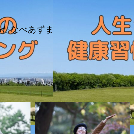
わたなべあずま
ｸﾞﾗﾑ
ｸﾖｸﾖ思い悩んだら…
仲間とｳｫｰｷﾝｸﾞしよう！