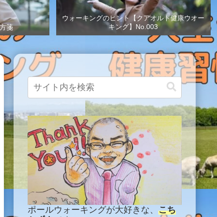
ウォーキングのヒント【クアオルト健康ウオー
キング】No.003
方箋
ポールウォーキングが大好きな、
こち