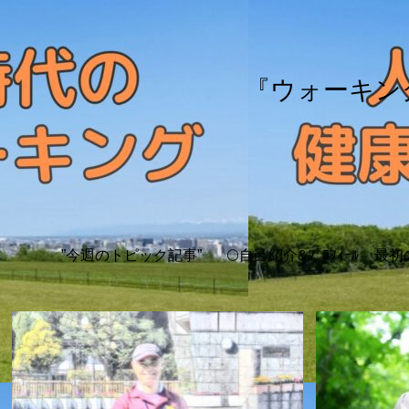
『ウォーキン
”今週のトピック記事”
🌕自己紹介&ﾌﾟﾛﾌｨｰﾙ
最初