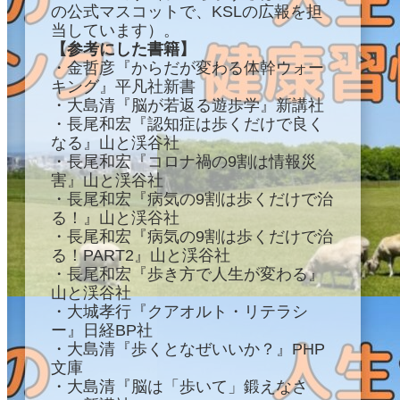
の公式マスコットで、KSLの広報を担
当しています）。
【参考にした書籍】
・金哲彦『からだが変わる体幹ウォー
キング』平凡社新書
・大島清『脳が若返る遊歩学』新講社
・長尾和宏『認知症は歩くだけで良く
なる』山と渓谷社
・長尾和宏『コロナ禍の9割は情報災
害』山と渓谷社
・長尾和宏『病気の9割は歩くだけで治
る！』山と渓谷社
・長尾和宏『病気の9割は歩くだけで治
る！PART2』山と渓谷社
・長尾和宏『歩き方で人生が変わる』
山と渓谷社
・大城孝行『クアオルト・リテラシ
ー』日経BP社
・大島清『歩くとなぜいいか？』PHP
文庫
・大島清『脳は「歩いて」鍛えなさ