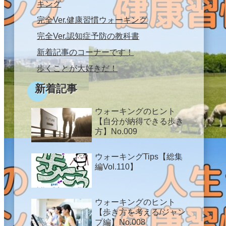
キング
完全Ver.健康習慣ウォーキング
完全Ver.認知症予防の教科書
新着記事のコーナーです！
歩くことが大好きだ！
新着記事
ウォーキングのヒント
【自分が納得できる歩き
方】No.009
ウォーキングTips【総集
編Vol.110】
ウォーキングのヒント
【歩き方を考える/ジャン
プ編】No.008