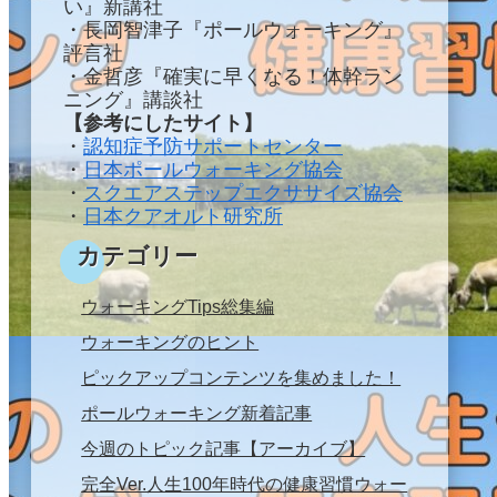
い』新講社
・長岡智津子『ポールウォーキング』
評言社
・金哲彦『確実に早くなる！体幹ラン
ニング』講談社
【参考にしたサイト】
・
認知症予防サポートセンター
・
日本ポールウォーキング協会
・
スクエアステップエクササイズ協会
・
日本クアオルト研究所
カテゴリー
ウォーキングTips総集編
ウォーキングのヒント
ピックアップコンテンツを集めました！
ポールウォーキング新着記事
今週のトピック記事【アーカイブ】
完全Ver.人生100年時代の健康習慣ウォー