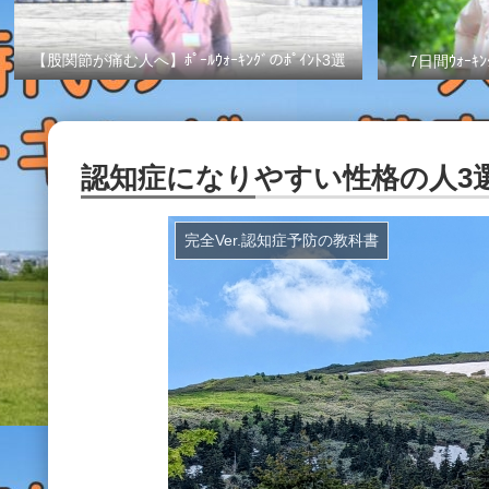
【股関節が痛む人へ】ﾎﾟｰﾙｳｫｰｷﾝｸﾞのﾎﾟｲﾝﾄ3選
7日間ｳｫｰｷﾝ
認知症になりやすい性格の人3選（
完全Ver.認知症予防の教科書