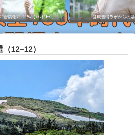
ｸﾞ習慣化ﾌﾟﾛｸﾞﾗﾑ【ﾏｲﾝﾄﾞｾｯﾄ】
健康習慣ラボからの処
12−12）