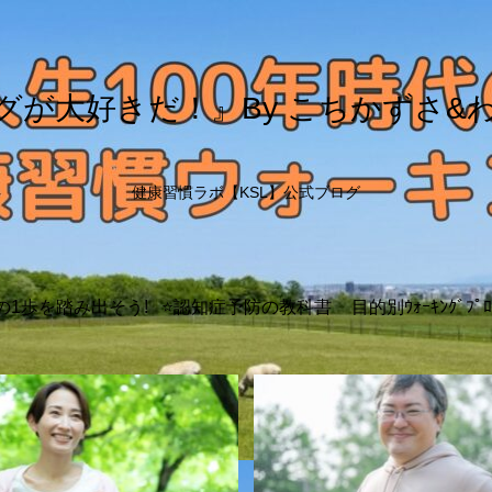
グが大好きだ！』By こちかずさ&
健康習慣ラボ【KSL】公式ブログ
の1歩を踏み出そう!
⭐️認知症予防の教科書
目的別ｳｫｰｷﾝｸﾞﾌﾟﾛ