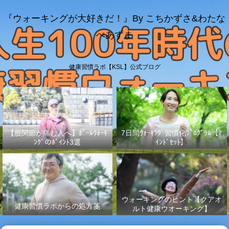
『ウォーキングが大好きだ！』By こちかずさ&わたな
べあずま
健康習慣ラボ【KSL】公式ブログ
【股関節が痛む人へ】ﾎﾟｰﾙｳｫｰｷ
7日間ｳｫｰｷﾝｸﾞ習慣化ﾌﾟﾛｸﾞﾗﾑ【ﾏ
ﾝｸﾞのﾎﾟｲﾝﾄ3選
ｲﾝﾄﾞｾｯﾄ】
ウォーキングのヒント【クアオ
健康習慣ラボからの処方箋
ルト健康ウオーキング】
No.003