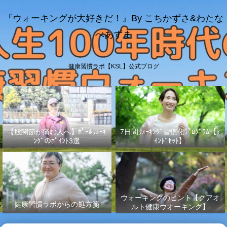
『ウォーキングが大好きだ！』By こちかずさ&わたな
べあずま
健康習慣ラボ【KSL】公式ブログ
【股関節が痛む人へ】ﾎﾟｰﾙｳｫｰｷ
7日間ｳｫｰｷﾝｸﾞ習慣化ﾌﾟﾛｸﾞﾗﾑ【ﾏ
ﾝｸﾞのﾎﾟｲﾝﾄ3選
ｲﾝﾄﾞｾｯﾄ】
ウォーキングのヒント【クアオ
健康習慣ラボからの処方箋
ルト健康ウオーキング】
No.003