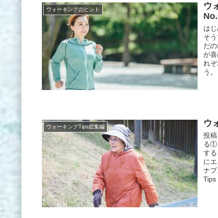
ウ
ウォーキングのヒント
No.
はじ
そう
だの
が喜
れぞ
う。
ウォ
ウォーキングTips総集編
投稿
る①
する
にエ
ナプ
Tip