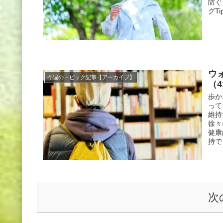
防ぐ
グT
ウ
今週のトピック記事【アーカイブ】
（4
歩か
って
維持
徐々
健康
持で
次