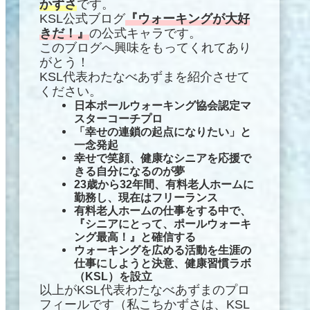
かずさ
です。
KSL公式ブログ
『ウォーキングが大好
きだ！』
の公式キャラです。
このブログへ興味をもってくれてあり
がとう！
KSL代表わたなべあずまを紹介させて
ください。
日本ポールウォーキング協会認定マ
スターコーチプロ
「幸せの連鎖の起点になりたい」と
一念発起
幸せで笑顔
、
健康なシニアを応援で
きる自分になるのが夢
23歳から32年間、有料老人ホームに
勤務し、現在はフリーランス
有料老人ホームの仕事をする中で、
『シニアにとって、ポールウォーキ
ング最高！』と確信する
ウォーキングを広める活動を
生涯の
仕事にしようと決意、健康習慣ラボ
（KSL）を設立
以上がKSL代表わたなべあずまのプロ
フィールです（私こちかずさは、KSL