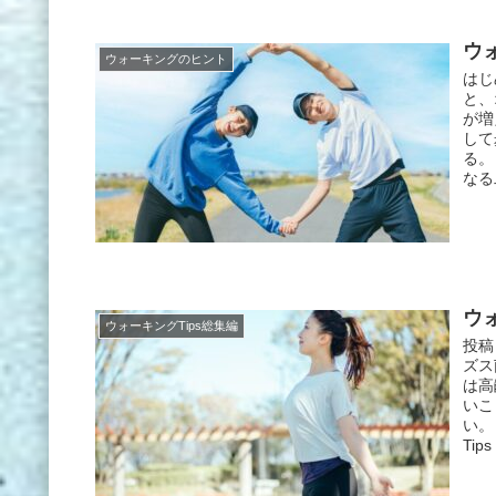
ウ
ウォーキングのヒント
はじ
と、
が増
して
る。
なる
ウォ
ウォーキングTips総集編
投稿
ズス
は高
いこ
い。
Tip