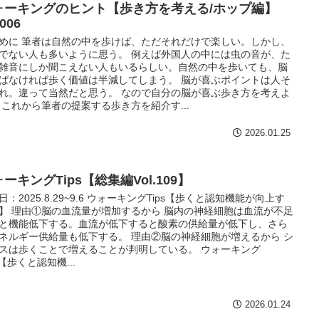
ォーキングのヒント【歩き方を考える/ホップ編】
006
めに 筆者は自然の中を歩けば、ただそれだけで楽しい。しかし、
でない人も多いように思う。 例えば外国人の中には虫の音が、た
雑音にしか聞こえない人もいるらしい。自然の中を歩いても、脳
ばなければ歩く価値は半減してしまう。 脳が喜ぶポイントは人そ
れ。違って当然だと思う。 なので自分の脳が喜ぶ歩き方を考えよ
 これから筆者の提案する歩き方を紹介す...
2026.01.25
ーキングTips【総集編Vol.109】
日：2025.8.29~9.6 ウォーキングTips【歩くと認知機能が向上す
】 理由①脳の血流量が増加するから 脳内の神経細胞は血流が不足
と機能低下する。血流が低下すると酸素の供給量が低下し、さら
ネルギー供給量も低下する。 理由②脳の神経細胞が増えるから シ
スは歩くことで増えることが判明している。 ウォーキング
s【歩くと認知機...
2026.01.24