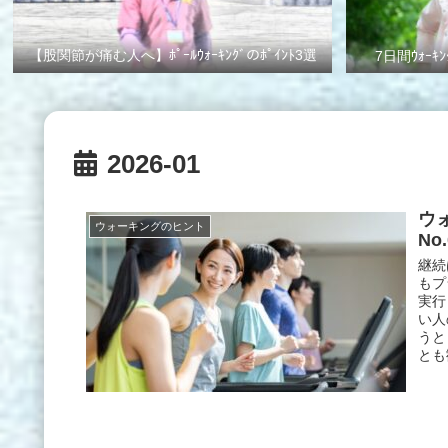
【股関節が痛む人へ】ﾎﾟｰﾙｳｫｰｷﾝｸﾞのﾎﾟｲﾝﾄ3選
7日間ｳｫｰｷﾝ
2026-01
ウ
ウォーキングのヒント
No.
継続
もプ
実行
い人
うと
とも