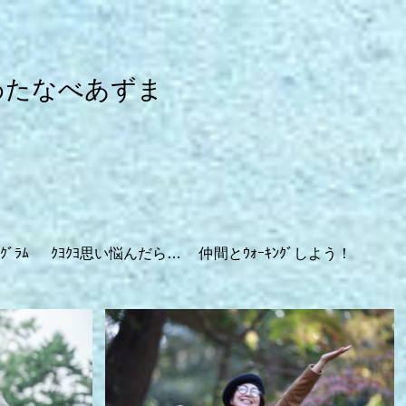
わたなべあずま
ｸﾞﾗﾑ
ｸﾖｸﾖ思い悩んだら…
仲間とｳｫｰｷﾝｸﾞしよう！