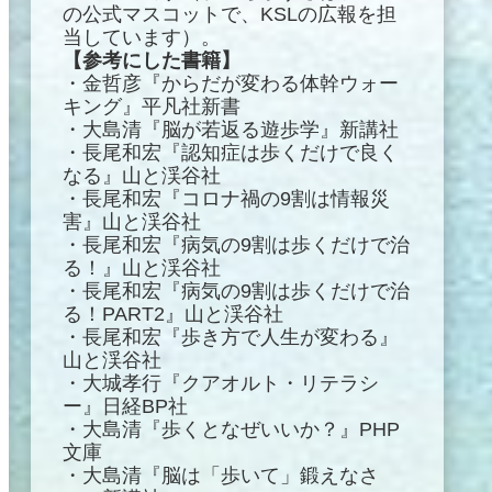
の公式マスコットで、KSLの広報を担
当しています）。
【参考にした書籍】
・金哲彦『からだが変わる体幹ウォー
キング』平凡社新書
・大島清『脳が若返る遊歩学』新講社
・長尾和宏『認知症は歩くだけで良く
なる』山と渓谷社
・長尾和宏『コロナ禍の9割は情報災
害』山と渓谷社
・長尾和宏『病気の9割は歩くだけで治
る！』山と渓谷社
・長尾和宏『病気の9割は歩くだけで治
る！PART2』山と渓谷社
・長尾和宏『歩き方で人生が変わる』
山と渓谷社
・大城孝行『クアオルト・リテラシ
ー』日経BP社
・大島清『歩くとなぜいいか？』PHP
文庫
・大島清『脳は「歩いて」鍛えなさ