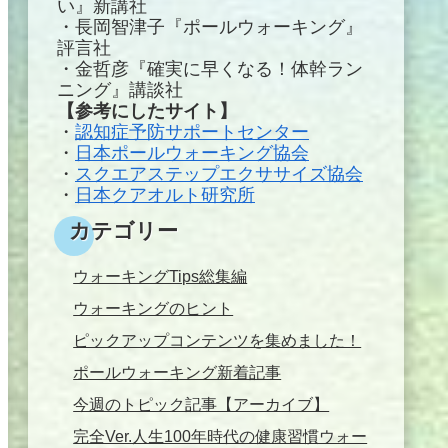
い』新講社
・長岡智津子『ポールウォーキング』
評言社
・金哲彦『確実に早くなる！体幹ラン
ニング』講談社
【参考にしたサイト】
・
認知症予防サポートセンター
・
日本ポールウォーキング協会
・
スクエアステップエクササイズ協会
・
日本クアオルト研究所
カテゴリー
ウォーキングTips総集編
ウォーキングのヒント
ピックアップコンテンツを集めました！
ポールウォーキング新着記事
今週のトピック記事【アーカイブ】
完全Ver.人生100年時代の健康習慣ウォー