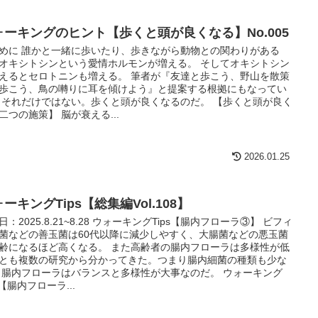
ォーキングのヒント【歩くと頭が良くなる】No.005
めに 誰かと一緒に歩いたり、歩きながら動物との関わりがある
オキシトシンという愛情ホルモンが増える。 そしてオキシトシン
えるとセロトニンも増える。 筆者が『友達と歩こう、野山を散策
歩こう、鳥の囀りに耳を傾けよう』と提案する根拠にもなってい
 それだけではない。歩くと頭が良くなるのだ。 【歩くと頭が良く
二つの施策】 脳が衰える...
2026.01.25
ーキングTips【総集編Vol.108】
日：2025.8.21~8.28 ウォーキングTips【腸内フローラ③】 ビフィ
菌などの善玉菌は60代以降に減少しやすく、大腸菌などの悪玉菌
齢になるほど高くなる。 また高齢者の腸内フローラは多様性が低
とも複数の研究から分かってきた。つまり腸内細菌の種類も少な
 腸内フローラはバランスと多様性が大事なのだ。 ウォーキング
s【腸内フローラ...