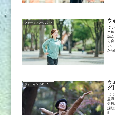
ウ
ウォーキングのヒント
はじ
＝体
話だ
ら良
い。
から
ウ
ウォーキングのヒント
グ】
はじ
意識
健康
課題
町「