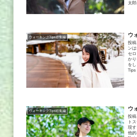
太郎
ウォ
ウォーキングTips総集編
投稿
ンは
セロ
かり
をし
Ti
ウォ
ウォーキングTips総集編
投稿
トス
現す
他的