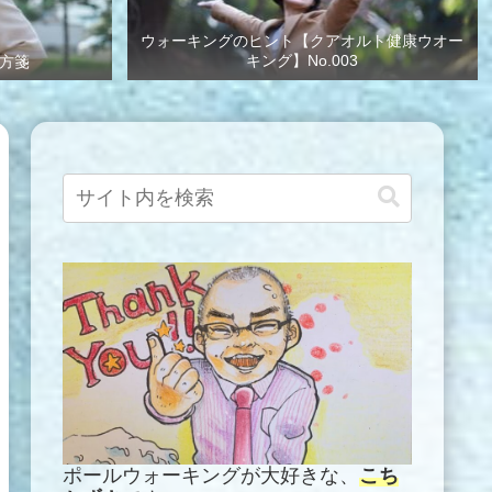
ウォーキングのヒント【クアオルト健康ウオー
キング】No.003
方箋
ポールウォーキングが大好きな、
こち