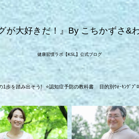
グが大好きだ！』By こちかずさ&
健康習慣ラボ【KSL】公式ブログ
の1歩を踏み出そう!
⭐️認知症予防の教科書
目的別ｳｫｰｷﾝｸﾞﾌﾟﾛ