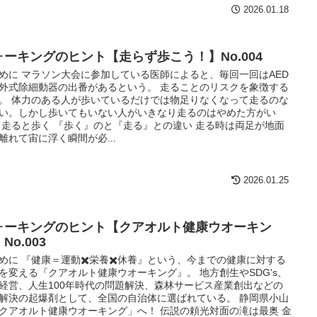
2026.01.18
ォーキングのヒント【走らず歩こう！】No.004
めに マラソン大会に参加している医師によると、毎回一回はAED
外式除細動器の出番があるという。 走ることのリスクを象徴する
。 体力のある人が歩いているだけでは物足りなくなって走るのな
い。しかし歩いてもいない人がいきなり走るのはやめた方がい
 走ると歩く 『歩く』のと『走る』との違い 走る時は両足が地面
離れて宙に浮く瞬間が必...
2026.01.25
ォーキングのヒント【クアオルト健康ウオーキン
No.003
めに 『健康＝運動✖️栄養✖️休養』という、今までの健康に対する
を変える『クアオルト健康ウオーキング』。 地方創生やSDG's、
経営、人生100年時代の問題解決、森林サービス産業創出などの
解決の起爆剤として、全国の自治体に選ばれている。 静岡県小山
クアオルト健康ウオーキング」へ！ 伝説の頼光対面の滝は最奥 金