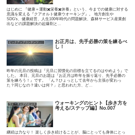
はじめに 『健康＝運動✖️栄養✖️休養』という、今までの健康に対する
意識を変える『クアオルト健康ウオーキング』。 地方創生や
SDG's、健康経営、人生100年時代の問題解決、森林サービス産業創
出などの課題解決の起爆剤と...
お正月は、先手必勝の策を練るべ
ピックアップコンテンツを集めました！
し！
昨年の元旦の投稿は『元旦に習慣化の目標を立てるのはやめよう』で
した。 本日、元旦のお題は『お正月は昨年を振り返り、先手必勝の
策を練ろう！』です。 「ん？ひょっとして去年から主張が変わっ
た？同じなの？違いは何？」と思われた方、ど...
ウォーキングのヒント【歩き方を
ウォーキングのヒント
考える/ステップ編】No.007
継続は力なり！ 楽しく歩き続けることが、脳にとっても身体にとっ