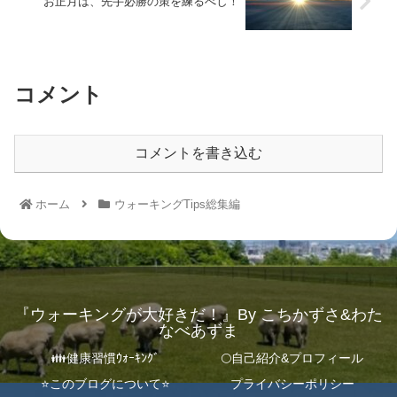
お正月は、先手必勝の策を練るべし！
コメント
コメントを書き込む
ホーム
ウォーキングTips総集編
『ウォーキングが大好きだ！』By こちかずさ&わた
なべあずま
👪健康習慣ｳｫｰｷﾝｸﾞ
🌕自己紹介&プロフィール
⭐️このブログについて⭐️
プライバシーポリシー