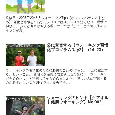
投稿日：2025.7.29~8.5 ウォーキングTips【ホルモンバランスまと
め】 老化と寿命を左右するテロメアはストレスで短くなり、運動で
伸びる。 歩くと寿命が伸びる理由の一つは『歩くことで遺伝子のス
イッチが変...
公に宣言する【ウォーキング習慣
完全Ver.認知症予防の教科書
化プログラムDay2】（14−23）
ウォーキングの習慣化のために必要なことの2つ目は、『公に宣言す
る』ということ。 習慣化を確実に成功させるために、「ウォーキン
グを始めたよ」と宣言してから始めましょう。 親しい人に宣言する
のが恥ずかしいならSNSでも大丈夫です。...
ウォーキングのヒント【クアオル
ウォーキングのヒント
ト健康ウオーキング】No.003