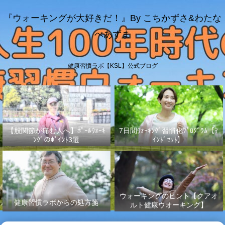
『ウォーキングが大好きだ！』By こちかずさ&わたな
べあずま
健康習慣ラボ【KSL】公式ブログ
【股関節が痛む人へ】ﾎﾟｰﾙｳｫｰｷ
7日間ｳｫｰｷﾝｸﾞ習慣化ﾌﾟﾛｸﾞﾗﾑ【ﾏ
ﾝｸﾞのﾎﾟｲﾝﾄ3選
ｲﾝﾄﾞｾｯﾄ】
ウォーキングのヒント【クアオ
健康習慣ラボからの処方箋
ルト健康ウオーキング】
No.003