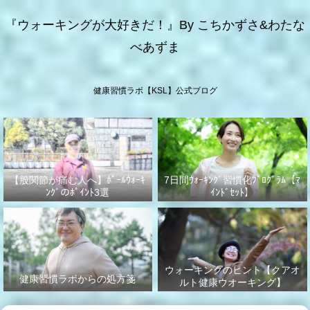
『ウォーキングが大好きだ！』By こちかずさ&わたな
べあずま
健康習慣ラボ【KSL】公式ブログ
【股関節が痛む人へ】ﾎﾟｰﾙｳｫｰｷ
7日間ｳｫｰｷﾝｸﾞ習慣化ﾌﾟﾛｸﾞﾗﾑ【ﾏ
ﾝｸﾞのﾎﾟｲﾝﾄ3選
ｲﾝﾄﾞｾｯﾄ】
ウォーキングのヒント【クアオ
健康習慣ラボからの処方箋
ルト健康ウオーキング】
No.003