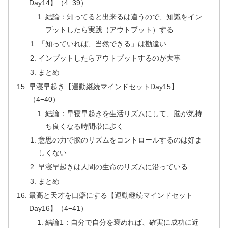
Day14】（4−39）
結論：知ってると出来るは違うので、知識をイン
プットしたら実践（アウトプット）する
「知っていれば、当然できる」は勘違い
インプットしたらアウトプットするのが大事
まとめ
早寝早起き【運動継続マインドセットDay15】
（4−40）
結論：早寝早起きを生活リズムにして、脳が気持
ち良くなる時間帯に歩く
意思の力で脳のリズムをコントロールするのは好ま
しくない
早寝早起きは人間の生命のリズムに沿っている
まとめ
最高と天才を口癖にする【運動継続マインドセット
Day16】（4−41）
結論1：自分で自分を褒めれば、確実に成功に近