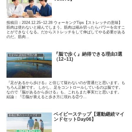
投稿日：2024.12.25~12.28 ウォーキングTips【ストレッチの意味】
筋肉は使わないと縮んでしまう。筋肉は縮み切ったらパワーを出すこ
とができなくなる。だからストレッチをして伸ばしてやる必要がある
のだ。筋肉...
『脳で歩く』納得できる理由3選
完全Ver.認知症予防の教科書
（12−11)
『足があるから歩ける』と信じて疑わないのが普通だと思います。も
ちろん正解です。 しかし、足をコントロールしているのは脳です。
なので『脳があるから歩ける』も、これもまた事実だと思います。
結論：『①脳が衰えると歩き方に現れる②ウ...
ベイビーステップ【運動継続マイ
新着記事のコーナーです！
ンドセットDay06】