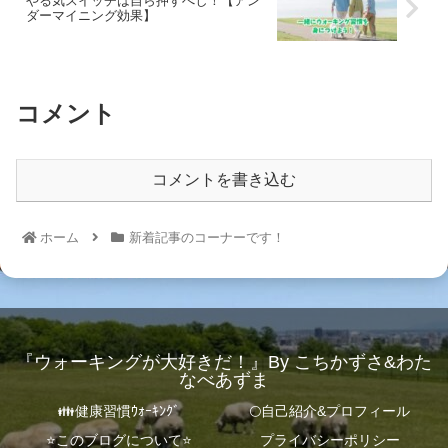
やる気スイッチは自ら押すべし！【アン
ダーマイニング効果】
コメント
コメントを書き込む
ホーム
新着記事のコーナーです！
『ウォーキングが大好きだ！』By こちかずさ&わた
なべあずま
👪健康習慣ｳｫｰｷﾝｸﾞ
🌕自己紹介&プロフィール
⭐️このブログについて⭐️
プライバシーポリシー