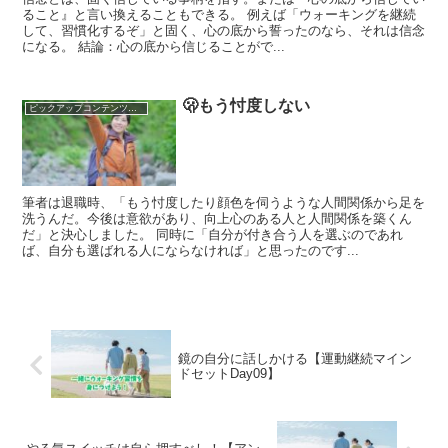
ること』と言い換えることもできる。 例えば「ウォーキングを継続
して、習慣化するぞ」と固く、心の底から誓ったのなら、それは信念
になる。 結論：心の底から信じることがで...
🫢もう忖度しない
ピックアップコンテンツを集めました！
筆者は退職時、「もう忖度したり顔色を伺うような人間関係から足を
洗うんだ。今後は意欲があり、向上心のある人と人間関係を築くん
だ」と決心しました。 同時に「自分が付き合う人を選ぶのであれ
ば、自分も選ばれる人にならなければ」と思ったのです...
鏡の自分に話しかける【運動継続マイン
ドセットDay09】