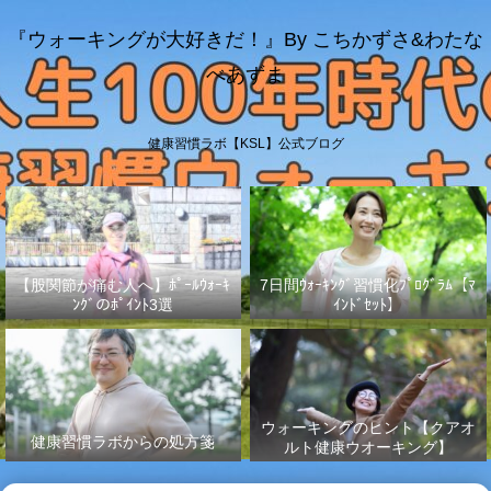
『ウォーキングが大好きだ！』By こちかずさ&わたな
べあずま
健康習慣ラボ【KSL】公式ブログ
【股関節が痛む人へ】ﾎﾟｰﾙｳｫｰｷ
7日間ｳｫｰｷﾝｸﾞ習慣化ﾌﾟﾛｸﾞﾗﾑ【ﾏ
ﾝｸﾞのﾎﾟｲﾝﾄ3選
ｲﾝﾄﾞｾｯﾄ】
ウォーキングのヒント【クアオ
健康習慣ラボからの処方箋
ルト健康ウオーキング】
No.003