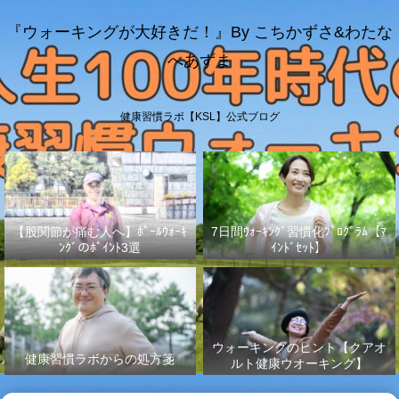
『ウォーキングが大好きだ！』By こちかずさ&わたな
べあずま
健康習慣ラボ【KSL】公式ブログ
【股関節が痛む人へ】ﾎﾟｰﾙｳｫｰｷ
7日間ｳｫｰｷﾝｸﾞ習慣化ﾌﾟﾛｸﾞﾗﾑ【ﾏ
ﾝｸﾞのﾎﾟｲﾝﾄ3選
ｲﾝﾄﾞｾｯﾄ】
ウォーキングのヒント【クアオ
健康習慣ラボからの処方箋
ルト健康ウオーキング】
No.003