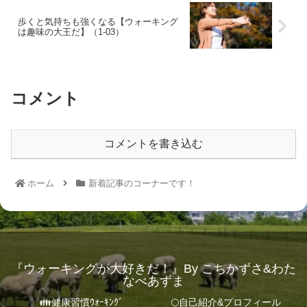
歩くと気持ちも強くなる【ウォーキング
は趣味の大王だ】（1-03）
コメント
コメントを書き込む
ホーム
新着記事のコーナーです！
『ウォーキングが大好きだ！』By こちかずさ&わた
なべあずま
👪健康習慣ｳｫｰｷﾝｸﾞ
🌕自己紹介&プロフィール