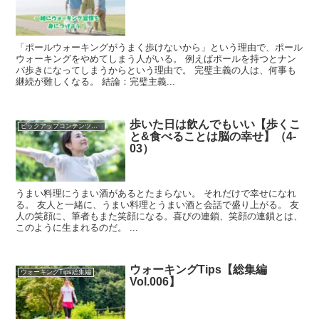
「ポールウォーキングがうまく歩けないから」という理由で、ポール
ウォーキングをやめてしまう人がいる。 例えばポールを持つとナン
バ歩きになってしまうからという理由で。 完璧主義の人は、何事も
継続が難しくなる。 結論：完璧主義...
歩いた日は飲んでもいい【歩くこ
ピックアップコンテンツを集めました！
と&食べることは脳の幸せ】（4-
03）
うまい料理にうまい酒があるとたまらない。 それだけで幸せになれ
る。 友人と一緒に、うまい料理とうまい酒と会話で盛り上がる。 友
人の笑顔に、筆者もまた笑顔になる。喜びの連鎖、笑顔の連鎖とは、
このように生まれるのだ。 ...
ウォーキングTips【総集編
ウォーキングTips総集編
Vol.006】