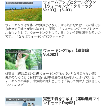
ウォームアップとクールダウン
新着記事のコーナーです！
【ウォーキング・クリニック
Ver.03】（5−03）
ウォーキングは身体への負担が小さく、やる気になれば、その場で歩
き出せる手軽さが持ち味です。 実際、「ウォーミングアップやクー
ルダウンとして、ウォーキングをしている」という運動選手も多いの
です。 「ならばウォーキングにウォームア...
ウォーキングTips【総集編
ウォーキングTips総集編
Vol.082】
投稿日：2025.2.21~2.28 ウォーキングTips【いきなり走らない④】
健康のために行う目的であれば中強度の運動が良いとされている。ウ
ォーキングの場合、中強度の目安としては『笑って隣の人と話せるく
らい』のスピ...
完璧主義を手放す【運動継続マイ
ポールウォーキング新着記事
ンドセットDay08】