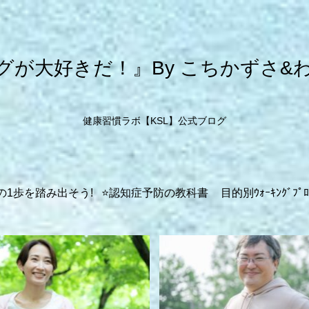
グが大好きだ！』By こちかずさ&
健康習慣ラボ【KSL】公式ブログ
の1歩を踏み出そう!
⭐️認知症予防の教科書
目的別ｳｫｰｷﾝｸﾞﾌﾟﾛ