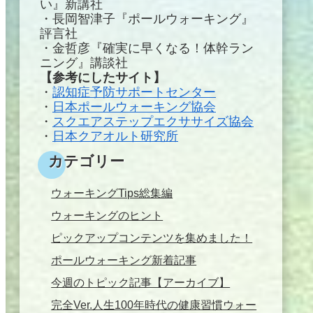
い』新講社
・長岡智津子『ポールウォーキング』
評言社
・金哲彦『確実に早くなる！体幹ラン
ニング』講談社
【参考にしたサイト】
・
認知症予防サポートセンター
・
日本ポールウォーキング協会
・
スクエアステップエクササイズ協会
・
日本クアオルト研究所
カテゴリー
ウォーキングTips総集編
ウォーキングのヒント
ピックアップコンテンツを集めました！
ポールウォーキング新着記事
今週のトピック記事【アーカイブ】
完全Ver.人生100年時代の健康習慣ウォー