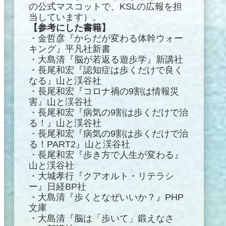
の公式マスコットで、KSLの広報を担
当しています）。
【参考にした書籍】
・金哲彦『からだが変わる体幹ウォー
キング』平凡社新書
・大島清『脳が若返る遊歩学』新講社
・長尾和宏『認知症は歩くだけで良く
なる』山と渓谷社
・長尾和宏『コロナ禍の9割は情報災
害』山と渓谷社
・長尾和宏『病気の9割は歩くだけで治
る！』山と渓谷社
・長尾和宏『病気の9割は歩くだけで治
る！PART2』山と渓谷社
・長尾和宏『歩き方で人生が変わる』
山と渓谷社
・大城孝行『クアオルト・リテラシ
ー』日経BP社
・大島清『歩くとなぜいいか？』PHP
文庫
・大島清『脳は「歩いて」鍛えなさ