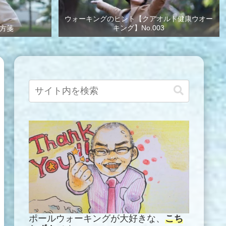
ウォーキングのヒント【クアオルト健康ウオー
キング】No.003
方箋
ポールウォーキングが大好きな、
こち