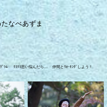
わたなべあずま
ｸﾞﾗﾑ
ｸﾖｸﾖ思い悩んだら…
仲間とｳｫｰｷﾝｸﾞしよう！