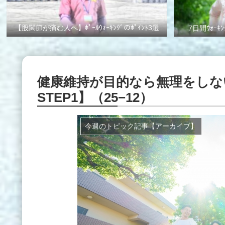
【股関節が痛む人へ】ﾎﾟｰﾙｳｫｰｷﾝｸﾞのﾎﾟｲﾝﾄ3選
7日間ｳｫｰｷﾝ
健康維持が目的なら無理をしな
STEP1】（25−12）
今週のトピック記事【アーカイブ】