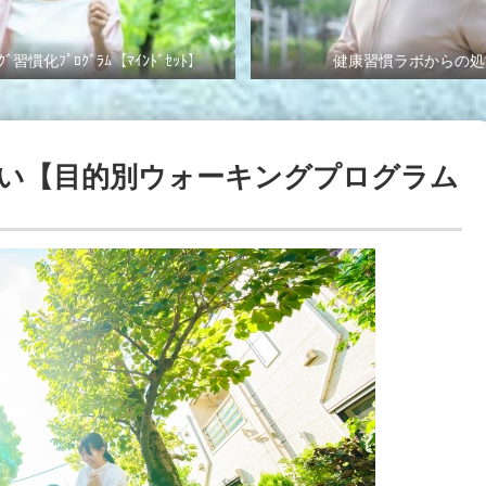
ｸﾞ習慣化ﾌﾟﾛｸﾞﾗﾑ【ﾏｲﾝﾄﾞｾｯﾄ】
健康習慣ラボからの処
い【目的別ウォーキングプログラム