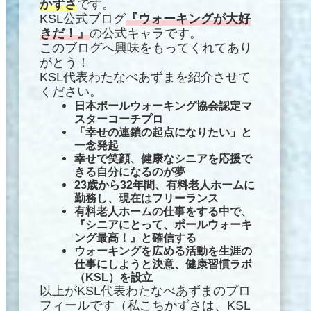
かずさ
です。
KSL公式ブログ
『ウォーキングが大好
きだ！』
の公式キャラです。
このブログへ興味をもってくれてあり
がとう！
KSL代表わたなべあずまを紹介させて
ください。
日本ポールウォーキング協会認定マ
スターコーチプロ
「幸せの連鎖の起点になりたい」と
一念発起
幸せで笑顔
、
健康なシニアを応援で
きる自分になるのが夢
23歳から32年間、有料老人ホームに
勤務し、現在はフリーランス
有料老人ホームの仕事をする中で、
『シニアにとって、ポールウォーキ
ング最高！』と確信する
ウォーキングを広める活動を
生涯の
仕事にしようと決意、健康習慣ラボ
（KSL）を設立
以上がKSL代表わたなべあずまのプロ
フィールです（私こちかずさは、KSL