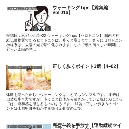
ウォーキングTips【総集編
ウォーキングTips総集編
Vol.016】
投稿日：2024.08.21~22 ウォーキングTips【セロトニン】 脳内の神
経伝達物質であるセロトニンは、歩くと増えます。さらにセロトニン
神経系は、太陽の光で活性化されます。なので朝の清々しい時間に、
昇った太陽の光...
正しく歩くポイント3選【4−02】
ピックアップコンテンツを集めました！
体幹を使った正しいウォーキングは、とてもシンプルです。 本来は
自然な歩き方ですが、歩くこと自体から遠ざかっている現代人にとっ
ては、違和感を感じるもののようです。 結論：正しい歩き方のポイ
ントは①肩甲骨を動かす腕振り②骨盤の回旋...
完璧主義を手放す【運動継続マイ
ポールウォーキング新着記事