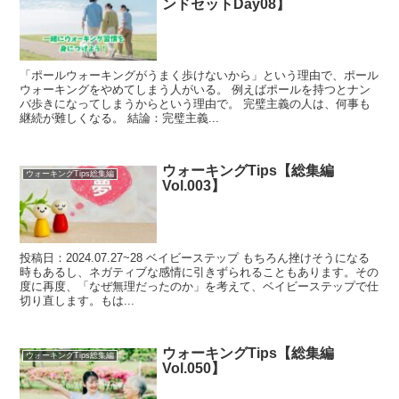
ンドセットDay08】
「ポールウォーキングがうまく歩けないから」という理由で、ポール
ウォーキングをやめてしまう人がいる。 例えばポールを持つとナン
バ歩きになってしまうからという理由で。 完璧主義の人は、何事も
継続が難しくなる。 結論：完璧主義...
ウォーキングTips【総集編
ウォーキングTips総集編
Vol.003】
投稿日：2024.07.27~28 ベイビーステップ もちろん挫けそうになる
時もあるし、ネガティブな感情に引きずられることもあります。その
度に再度、「なぜ無理だったのか」を考えて、ベイビーステップで仕
切り直します。もは...
ウォーキングTips【総集編
ウォーキングTips総集編
Vol.050】