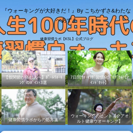
『ウォーキングが大好きだ！』By こちかずさ&わたな
べあずま
健康習慣ラボ【KSL】公式ブログ
【股関節が痛む人へ】ﾎﾟｰﾙｳｫｰｷ
7日間ｳｫｰｷﾝｸﾞ習慣化ﾌﾟﾛｸﾞﾗﾑ【ﾏ
ﾝｸﾞのﾎﾟｲﾝﾄ3選
ｲﾝﾄﾞｾｯﾄ】
ウォーキングのヒント【クアオ
健康習慣ラボからの処方箋
ルト健康ウオーキング】
No.003