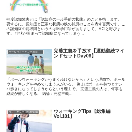
軽度認知障害とは『認知症の一歩手前の状態』のことを指します。
要するに、認知症と正常な状態の狭の状態のことを表す言葉です。こ
の認知症の前段階というのは医学用語がありまして、MCIと呼びま
す。 症状が固まって認知症になってしまう...
完璧主義を手放す【運動継続マイ
ポールウォーキング新着記事
ンドセットDay08】
「ポールウォーキングがうまく歩けないから」という理由で、ポール
ウォーキングをやめてしまう人がいる。 例えばポールを持つとナン
バ歩きになってしまうからという理由で。 完璧主義の人は、何事も
継続が難しくなる。 結論：完璧主義...
ウォーキングTips【総集編
ウォーキングTips総集編
Vol.101】