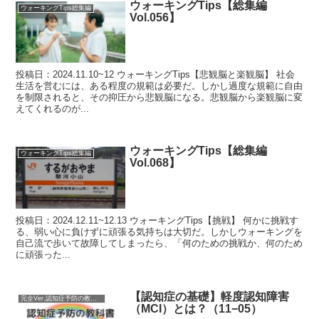
ウォーキングTips【総集編
ウォーキングTips総集編
Vol.056】
投稿日：2024.11.10~12 ウォーキングTips【悲観脳と楽観脳】 社会
生活を営むには、ある程度の規範は必要だ。しかし過度な規範に自由
を制限されると、その抑圧から悲観脳になる。悲観脳から楽観脳に変
えてくれるのが...
ウォーキングTips【総集編
ウォーキングTips総集編
Vol.068】
投稿日：2024.12.11~12.13 ウォーキングTips【挑戦】 何かに挑戦す
る、弱い心に負けずに頑張る気持ちは大切だ。しかしウォーキングを
自己流で歩いて故障してしまったら、「何のための挑戦か、何のため
に頑張った...
【認知症の基礎】軽度認知障害
完全Ver.認知症予防の教科書
（MCI）とは？（11−05）