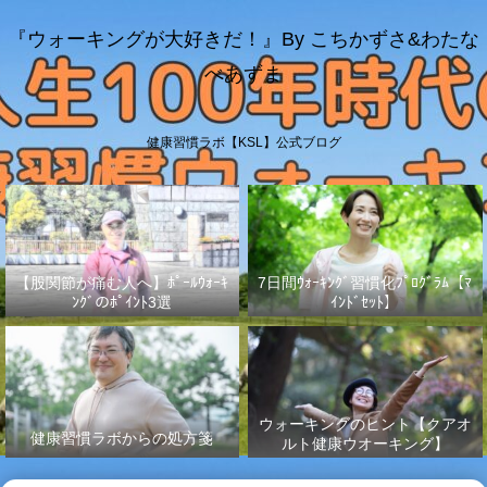
『ウォーキングが大好きだ！』By こちかずさ&わたな
べあずま
健康習慣ラボ【KSL】公式ブログ
【股関節が痛む人へ】ﾎﾟｰﾙｳｫｰｷ
7日間ｳｫｰｷﾝｸﾞ習慣化ﾌﾟﾛｸﾞﾗﾑ【ﾏ
ﾝｸﾞのﾎﾟｲﾝﾄ3選
ｲﾝﾄﾞｾｯﾄ】
ウォーキングのヒント【クアオ
健康習慣ラボからの処方箋
ルト健康ウオーキング】
No.003