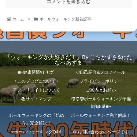
コメントを書き込む
ホーム
ポールウォーキング新着記事
『ウォーキングが大好きだ！』By こちかずさ&わた
なべあずま
👪健康習慣ｳｫｰｷﾝｸﾞ
🌕自己紹介&プロフィール
⭐️このブログについて⭐️
プライバシーポリシー
アフィリエイトについて
ご案内とお願い
📚サイトマップ
🧑‍🧑‍🧒ポールウォーキング予備
知識5選👪
ポールウォーキングの『始め
ポールウォーキング完全解説！
方』完全解説！
⭐️ポールウォーキングQ&A
📧お問い合わせのページです