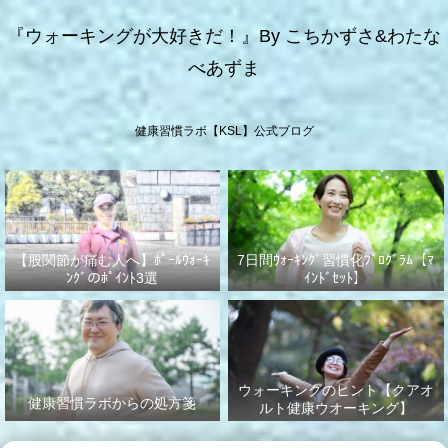
『ウォーキングが大好きだ！』By こちかずさ&わたな
べあずま
健康習慣ラボ【KSL】公式ブログ
【股関節が痛む人へ】ﾎﾟｰﾙｳｫｰｷ
7日間ｳｫｰｷﾝｸﾞ習慣化ﾌﾟﾛｸﾞﾗﾑ【ﾏ
ﾝｸﾞのﾎﾟｲﾝﾄ3選
ｲﾝﾄﾞｾｯﾄ】
ウォーキングのヒント【クアオ
健康習慣ラボからの処方箋
ルト健康ウオーキング】
No.003