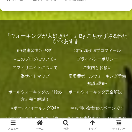
『ウォーキングが大好きだ！』By こちかずさ&わた
なべあずま
👪健康習慣ｳｫｰｷﾝｸﾞ
🌕自己紹介&プロフィール
⭐️このブログについて⭐️
プライバシーポリシー
アフィリエイトについて
ご案内とお願い
📚サイトマップ
🧑‍🧑‍🧒ポールウォーキング予備
知識5選👪
ポールウォーキングの『始め
ポールウォーキング完全解説！
方』完全解説！
⭐️ポールウォーキングQ&A
📧お問い合わせのページです
Copyright © 2021-2026 『ウォーキングが大好きだ！』By こちか
ずさ&わたなべあずま All Rights Reserved.
メニュー
ホーム
検索
トップ
サイドバー