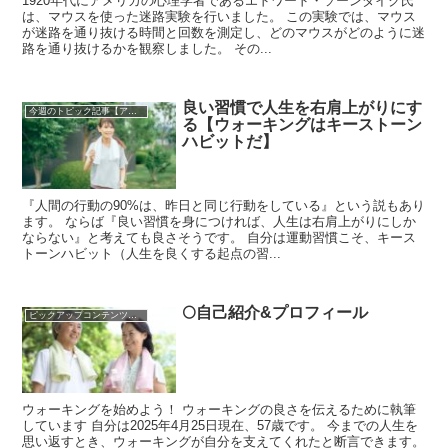
1920年代にアメリカの心理学者であるエドワード・ソーンダイク氏
は、マウスを使った迷路実験を行いました。 この実験では、マウス
が迷路を通り抜ける時間と回数を測定し、どのマウスがどのように迷
路を通り抜けるかを観察しました。 その...
良い習慣で人生を右肩上がりにす
今週のトピック記事【アーカイブ】
る【ウォーキングはキーストーン
ハビットだ】
『人間の行動の90%は、昨日と同じ行動をしている』という説もあり
ます。 ならば『良い習慣を身につければ、人生は右肩上がりにしか
ならない』と考えても良さそうです。 自分は運動習慣こそ、キース
トーンハビット（人生を良くする起点の習...
🌕自己紹介&プロフィール
ピックアップコンテンツを集めました！
ウォーキングを始めよう！ ウォーキングの良さを伝えるために執筆
しています 自分は2025年4月25日現在、57歳です。 今までの人生を
思い返すとき、ウォーキングが自分を支えてくれたと断言できます。