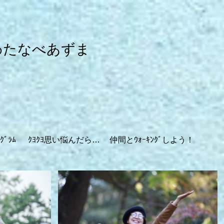
わたなべあずま
ｸﾞﾗﾑ
ｸﾖｸﾖ思い悩んだら…
仲間とｳｫｰｷﾝｸﾞしよう！