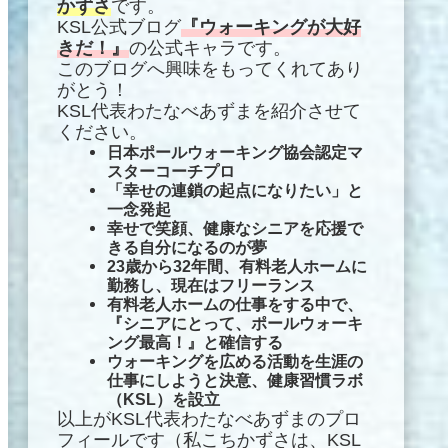
かずさ
です。
KSL公式ブログ
『ウォーキングが大好
きだ！』
の公式キャラです。
このブログへ興味をもってくれてあり
がとう！
KSL代表わたなべあずまを紹介させて
ください。
日本ポールウォーキング協会認定マ
スターコーチプロ
「幸せの連鎖の起点になりたい」と
一念発起
幸せで笑顔
、
健康なシニアを応援で
きる自分になるのが夢
23歳から32年間、有料老人ホームに
勤務し、現在はフリーランス
有料老人ホームの仕事をする中で、
『シニアにとって、ポールウォーキ
ング最高！』と確信する
ウォーキングを広める活動を
生涯の
仕事にしようと決意、健康習慣ラボ
（KSL）を設立
以上がKSL代表わたなべあずまのプロ
フィールです（私こちかずさは、KSL