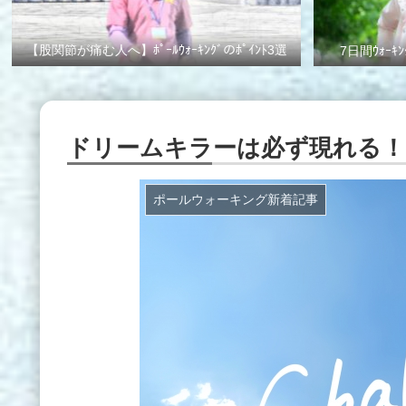
【股関節が痛む人へ】ﾎﾟｰﾙｳｫｰｷﾝｸﾞのﾎﾟｲﾝﾄ3選
7日間ｳｫｰｷﾝ
ドリームキラーは必ず現れる！
ポールウォーキング新着記事