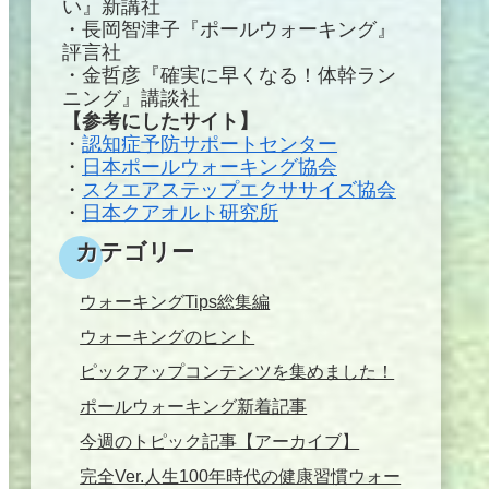
い』新講社
・長岡智津子『ポールウォーキング』
評言社
・金哲彦『確実に早くなる！体幹ラン
ニング』講談社
【参考にしたサイト】
・
認知症予防サポートセンター
・
日本ポールウォーキング協会
・
スクエアステップエクササイズ協会
・
日本クアオルト研究所
カテゴリー
ウォーキングTips総集編
ウォーキングのヒント
ピックアップコンテンツを集めました！
ポールウォーキング新着記事
今週のトピック記事【アーカイブ】
完全Ver.人生100年時代の健康習慣ウォー