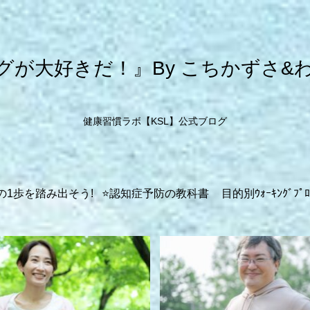
グが大好きだ！』By こちかずさ&
健康習慣ラボ【KSL】公式ブログ
の1歩を踏み出そう!
⭐️認知症予防の教科書
目的別ｳｫｰｷﾝｸﾞﾌﾟﾛ