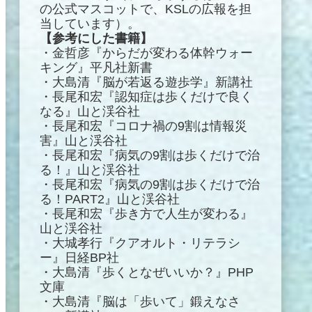
の公式マスコットで、KSLの広報を担
当しています）。
【参考にした書籍】
・金哲彦『からだが変わる体幹ウォー
キング』平凡社新書
・大島清『脳が若返る遊歩学』新講社
・長尾和宏『認知症は歩くだけで良く
なる』山と渓谷社
・長尾和宏『コロナ禍の9割は情報災
害』山と渓谷社
・長尾和宏『病気の9割は歩くだけで治
る！』山と渓谷社
・長尾和宏『病気の9割は歩くだけで治
る！PART2』山と渓谷社
・長尾和宏『歩き方で人生が変わる』
山と渓谷社
・大城孝行『クアオルト・リテラシ
ー』日経BP社
・大島清『歩くとなぜいいか？』PHP
文庫
・大島清『脳は「歩いて」鍛えなさ