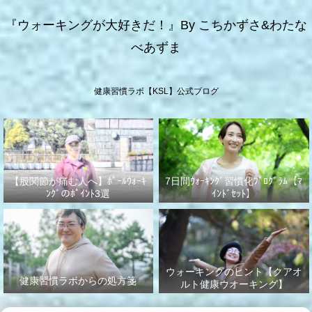
『ウォーキングが大好きだ！』By こちかずさ&わたな
べあずま
健康習慣ラボ【KSL】公式ブログ
【股関節が痛む人へ】ﾎﾟｰﾙｳｫｰｷ
7日間ｳｫｰｷﾝｸﾞ習慣化ﾌﾟﾛｸﾞﾗﾑ【ﾏ
ﾝｸﾞのﾎﾟｲﾝﾄ3選
ｲﾝﾄﾞｾｯﾄ】
ウォーキングのヒント【クアオ
健康習慣ラボからの処方箋
ルト健康ウオーキング】
No.003