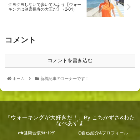
クヨクヨしないで歩いてみよう【ウォー
キングは健康長寿の大王だ】（2-04）
コメント
コメントを書き込む
ホーム
新着記事のコーナーです！
『ウォーキングが大好きだ！』By こちかずさ&わた
なべあずま
👪健康習慣ｳｫｰｷﾝｸﾞ
🌕自己紹介&プロフィール