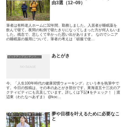
由3選（12−09）
筆者は有料老人ホームに32年間、勤務しました。入居者が睡眠薬を
飲んで寝て、夜間の転倒で寝たきりになってしまった方が何人もいま
した。残念で、悲しくて辛かった思い出があります。 なのでシニア
の睡眠薬の服用について、筆者の考えは「頓服で使...
あとがき
ピックアップコンテンツを集めました！
今、「人生100年時代の健康習慣ウォーキング」という本を執筆中で
す。今日の投稿は、その本のあとがき部分です。東海道五十三次のア
クティビティにも言及しています。詳しくは下記⬇️をチェック！ ｜渡
辺東（わたなべあずま） @koc...
夢や目標を叶えるために必要なこ
今週のトピック記事【アーカイブ】
と