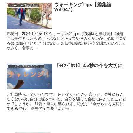
ウォーキングTips【総集編
ウォーキングTips総集編
Vol.047】
投稿日：2024.10.15~18 ウォーキングTips【認知症と糖尿病】 認知
症は長生きしたら避けられないと考えている人が多いが、認知症にな
るのは歳のせいだけではない。認知症の影に糖尿病が隠れていること
が多く、食事と...
【ﾏｲﾝﾄﾞｾｯﾄ】2.5秒の今を大切に
ピックアップコンテンツを集めました！
会社員時代、辛かったです。 何が辛かったかと言うと、会社に行き
たくないのに自分に嘘をついて、自分を騙して会社に向かったことと
かでしょうか。 結論：過去に縛られず、絶えず『今から』を大切に
生きる 今は、過去の全てを「よかっ...