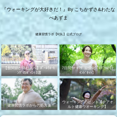
『ウォーキングが大好きだ！』By こちかずさ&わたな
べあずま
健康習慣ラボ【KSL】公式ブログ
【股関節が痛む人へ】ﾎﾟｰﾙｳｫｰｷ
7日間ｳｫｰｷﾝｸﾞ習慣化ﾌﾟﾛｸﾞﾗﾑ【ﾏ
ﾝｸﾞのﾎﾟｲﾝﾄ3選
ｲﾝﾄﾞｾｯﾄ】
ウォーキングのヒント【クアオ
健康習慣ラボからの処方箋
ルト健康ウオーキング】
No.003