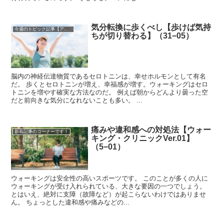
気分転換に歩くべし【歩けば気持
今週のトピック記事【アーカイブ】
ちが切り替わる】（31−05）
脳内の神経伝達物質であるセロトニンは、幸せホルモンとして有名
だ。 歩くとセロトニンが増え、幸福感が増す。ウォーキングはセロ
トニンを増やす確実な方法なのだ。 例えば朝からどんより曇った空
だと前向きな気分になれないことも多い。 ...
痛みや違和感への対処法【ウォー
新着記事のコーナーです！
キング・クリニックVer.01】
（5−01）
ウォーキングは安全性の高いスポーツです。 このことが多くの人に
ウォーキングが受け入れられている、大きな要因の一つでしょう。
とはいえ、絶対に支障（故障など）が起こらないわけではありませ
ん。 ちょっとした違和感や痛みなどの...