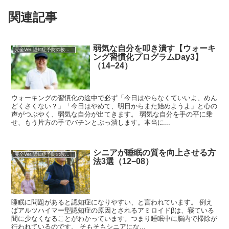
関連記事
弱気な自分を叩き潰す【ウォーキ
完全Ver.認知症予防の教科書
ング習慣化プログラムDay3】
（14−24）
ウォーキングの習慣化の途中で必ず「今日はやらなくていいよ、めん
どくさくない？」「今日はやめて、明日からまた始めようよ」と心の
声がつぶやく、弱気な自分が出てきます。 弱気な自分を手の平に乗
せ、もう片方の手でバチンとぶっ潰します。本当に...
シニアが睡眠の質を向上させる方
完全Ver.認知症予防の教科書
法3選（12−08）
睡眠に問題があると認知症になりやすい、と言われています。 例え
ばアルツハイマー型認知症の原因とされるアミロイドβは、寝ている
間に少なくなることがわかっています。つまり睡眠中に脳内で掃除が
行われているのです。 そもそもシニアにな...