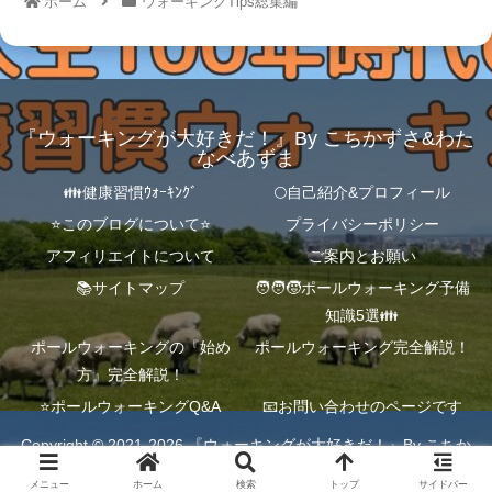
ホーム
ウォーキングTips総集編
『ウォーキングが大好きだ！』By こちかずさ&わた
なべあずま
👪健康習慣ｳｫｰｷﾝｸﾞ
🌕自己紹介&プロフィール
⭐️このブログについて⭐️
プライバシーポリシー
アフィリエイトについて
ご案内とお願い
📚サイトマップ
🧑‍🧑‍🧒ポールウォーキング予備
知識5選👪
ポールウォーキングの『始め
ポールウォーキング完全解説！
方』完全解説！
⭐️ポールウォーキングQ&A
📧お問い合わせのページです
Copyright © 2021-2026 『ウォーキングが大好きだ！』By こちか
ずさ&わたなべあずま All Rights Reserved.
メニュー
ホーム
検索
トップ
サイドバー