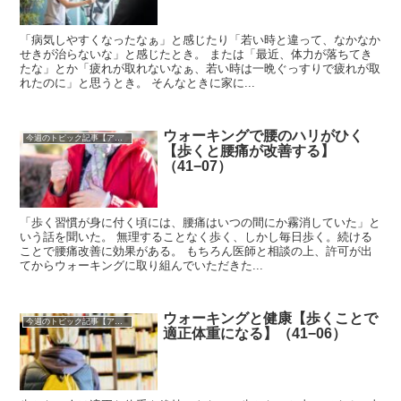
「病気しやすくなったなぁ」と感じたり「若い時と違って、なかなか
せきが治らないな」と感じたとき。 または「最近、体力が落ちてき
たな」とか「疲れが取れないなぁ、若い時は一晩ぐっすりで疲れが取
れたのに」と思うとき。 そんなときに家に...
ウォーキングで腰のハリがひく
今週のトピック記事【アーカイブ】
【歩くと腰痛が改善する】
（41−07）
「歩く習慣が身に付く頃には、腰痛はいつの間にか霧消していた」と
いう話を聞いた。 無理することなく歩く、しかし毎日歩く。続ける
ことで腰痛改善に効果がある。 もちろん医師と相談の上、許可が出
てからウォーキングに取り組んでいただきた...
ウォーキングと健康【歩くことで
今週のトピック記事【アーカイブ】
適正体重になる】（41−06）