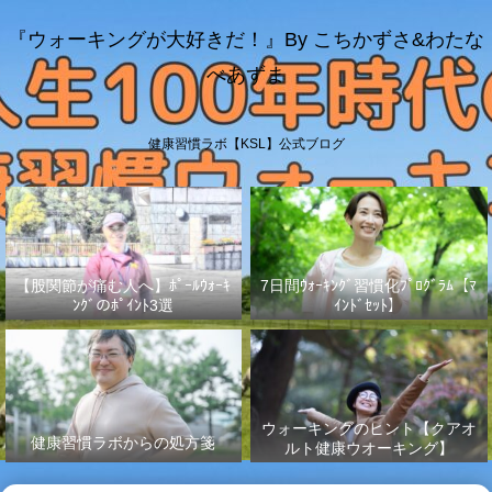
『ウォーキングが大好きだ！』By こちかずさ&わたな
べあずま
健康習慣ラボ【KSL】公式ブログ
【股関節が痛む人へ】ﾎﾟｰﾙｳｫｰｷ
7日間ｳｫｰｷﾝｸﾞ習慣化ﾌﾟﾛｸﾞﾗﾑ【ﾏ
ﾝｸﾞのﾎﾟｲﾝﾄ3選
ｲﾝﾄﾞｾｯﾄ】
ウォーキングのヒント【クアオ
健康習慣ラボからの処方箋
ルト健康ウオーキング】
No.003