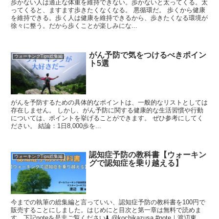
歩かない人は適正な体重を維持できない。歩かないと太ってくる。太
ってくると、ますます歩きたくなくなる。 悪循環だ。 歩くから健康
を維持できる。歩く人は健康を維持できるから、歩きたくなる環境が
徐々に整う。だから歩くことが楽しみにな...
がん予防で気をつけるべきポイン
ウォーキングTips総集編
ト5選
がんを予防するための具体的なポイントは、一般的なリストとしては
存在しません。 しかし、がん予防に関する健康的な生活習慣や行動
については、ポイントを挙げることができます。 ぜひ参考にしてく
ださい。 結論：1日8,000歩を...
認知症予防の教科書【ウォーキン
ウォーキングTips総集編
グで認知症を乗り越える】
今までの執筆の総集編と言っていい、認知症予防の教科書を100円で
販売することにしました。はじめにと目次と第一章は無料で読めま
す。下記noteを是非ご覧ください⬇️ @kochikazusa #note｜渡辺東