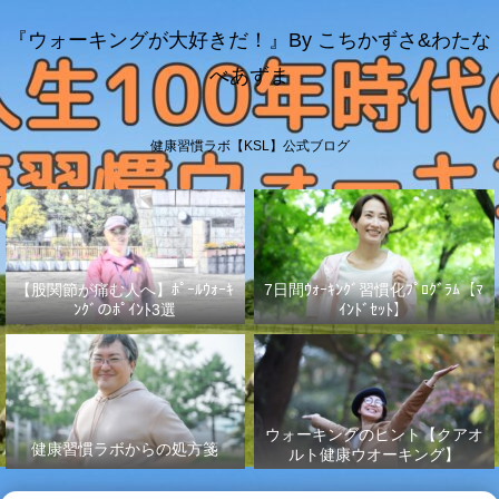
『ウォーキングが大好きだ！』By こちかずさ&わたな
べあずま
健康習慣ラボ【KSL】公式ブログ
【股関節が痛む人へ】ﾎﾟｰﾙｳｫｰｷ
7日間ｳｫｰｷﾝｸﾞ習慣化ﾌﾟﾛｸﾞﾗﾑ【ﾏ
ﾝｸﾞのﾎﾟｲﾝﾄ3選
ｲﾝﾄﾞｾｯﾄ】
ウォーキングのヒント【クアオ
健康習慣ラボからの処方箋
ルト健康ウオーキング】
No.003