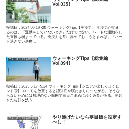
ウォーキングTips総集編
Vol.035】
投稿日：2024.09.19~20 ウォーキングTips【免疫力】 免疫力が弱ま
るのは、『運動をしていないとき』だけではない。ハードな運動をし
た直後も弱まっている。免疫力を常に高めておこうとすれば、『ハー
ド過ぎない適度...
ウォーキングTips【総集編
ウォーキングTips総集編
Vol.094】
投稿日：2025.5.17~5.24 ウォーキングTips【シニアが楽しく歩くヒ
ント③】 ロコモを放置すると認知症や寝たきりにつながる。そうな
らないためには無理のない範囲で毎日こまめに歩く必要がある。朝起
きたら顔を洗う...
やり遂げたいなら夢目標を設定す
ウォーキングTips総集編
べし！