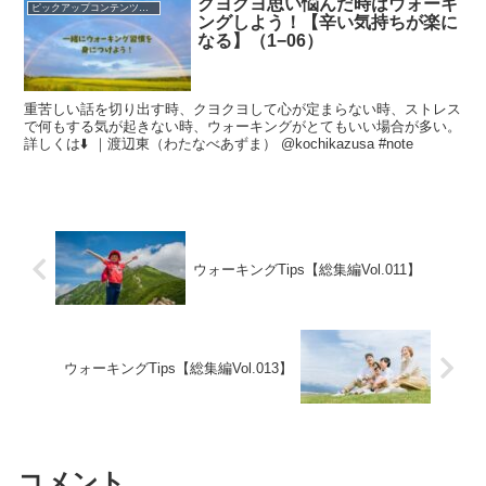
クヨクヨ思い悩んだ時はウォーキ
ピックアップコンテンツを集めました！
ングしよう！【辛い気持ちが楽に
なる】（1−06）
重苦しい話を切り出す時、クヨクヨして心が定まらない時、ストレス
で何もする気が起きない時、ウォーキングがとてもいい場合が多い。
詳しくは⬇️ ｜渡辺東（わたなべあずま） @kochikazusa #note
ウォーキングTips【総集編Vol.011】
ウォーキングTips【総集編Vol.013】
コメント