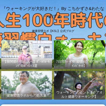
『ウォーキングが大好きだ！』By こちかずさ&わたな
べあずま
健康習慣ラボ【KSL】公式ブログ
【股関節が痛む人へ】ﾎﾟｰﾙｳｫｰｷ
7日間ｳｫｰｷﾝｸﾞ習慣化ﾌﾟﾛｸﾞﾗﾑ【ﾏ
ﾝｸﾞのﾎﾟｲﾝﾄ3選
ｲﾝﾄﾞｾｯﾄ】
ウォーキングのヒント【クアオ
健康習慣ラボからの処方箋
ルト健康ウオーキング】
No.003