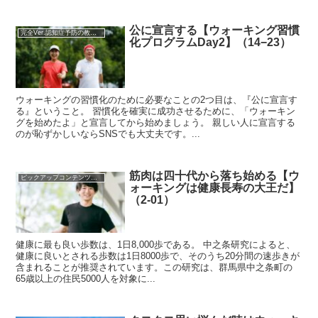
公に宣言する【ウォーキング習慣
完全Ver.認知症予防の教科書
化プログラムDay2】（14−23）
ウォーキングの習慣化のために必要なことの2つ目は、『公に宣言す
る』ということ。 習慣化を確実に成功させるために、「ウォーキン
グを始めたよ」と宣言してから始めましょう。 親しい人に宣言する
のが恥ずかしいならSNSでも大丈夫です。...
筋肉は四十代から落ち始める【ウ
ピックアップコンテンツを集めました！
ォーキングは健康長寿の大王だ】
（2-01）
健康に最も良い歩数は、1日8,000歩である。 中之条研究によると、
健康に良いとされる歩数は1日8000歩で、そのうち20分間の速歩きが
含まれることが推奨されています。この研究は、群馬県中之条町の
65歳以上の住民5000人を対象に...