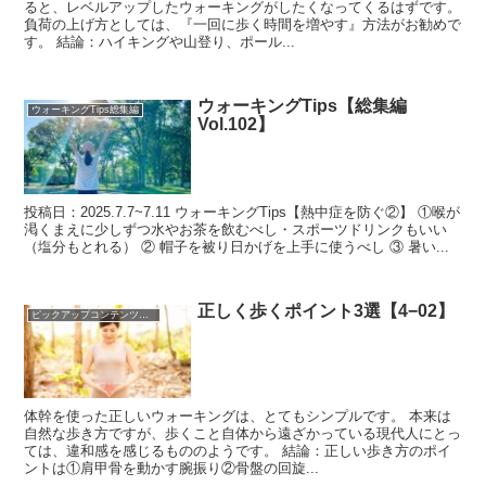
ると、レベルアップしたウォーキングがしたくなってくるはずです。
負荷の上げ方としては、『一回に歩く時間を増やす』方法がお勧めで
す。 結論：ハイキングや山登り、ポール...
ウォーキングTips【総集編
ウォーキングTips総集編
Vol.102】
投稿日：2025.7.7~7.11 ウォーキングTips【熱中症を防ぐ②】 ①喉が
渇くまえに少しずつ水やお茶を飲むべし・スポーツドリンクもいい
（塩分もとれる） ② 帽子を被り日かげを上手に使うべし ③ 暑い...
正しく歩くポイント3選【4−02】
ピックアップコンテンツを集めました！
体幹を使った正しいウォーキングは、とてもシンプルです。 本来は
自然な歩き方ですが、歩くこと自体から遠ざかっている現代人にとっ
ては、違和感を感じるもののようです。 結論：正しい歩き方のポイ
ントは①肩甲骨を動かす腕振り②骨盤の回旋...