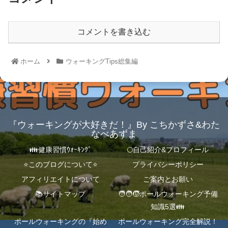
コメントを書き込む
ホーム
ウォーキングTips総集編
『ウォーキングが大好きだ！』By こちかずさ&わた
なべあずま
👪健康習慣ｳｫｰｷﾝｸﾞ
🌕自己紹介&プロフィール
⭐️このブログについて⭐️
プライバシーポリシー
アフィリエイトについて
ご案内とお願い
📚サイトマップ
🧑‍🧑‍🧒ポールウォーキング予備
知識5選👪
ポールウォーキングの『始め
ポールウォーキング完全解説！