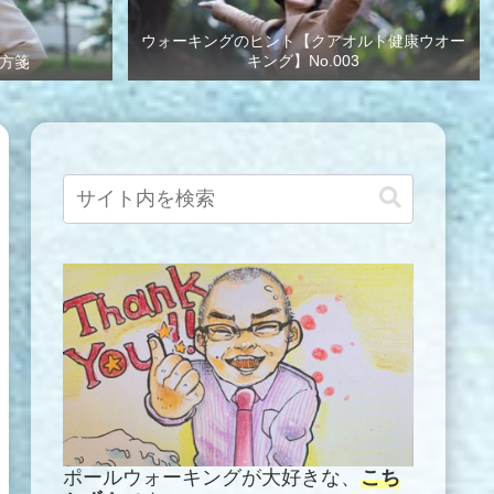
ウォーキングのヒント【クアオルト健康ウオー
キング】No.003
方箋
ポールウォーキングが大好きな、
こち