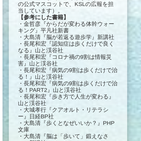
の公式マスコットで、KSLの広報を担
当しています）。
【参考にした書籍】
・金哲彦『からだが変わる体幹ウォー
キング』平凡社新書
・大島清『脳が若返る遊歩学』新講社
・長尾和宏『認知症は歩くだけで良く
なる』山と渓谷社
・長尾和宏『コロナ禍の9割は情報災
害』山と渓谷社
・長尾和宏『病気の9割は歩くだけで治
る！』山と渓谷社
・長尾和宏『病気の9割は歩くだけで治
る！PART2』山と渓谷社
・長尾和宏『歩き方で人生が変わる』
山と渓谷社
・大城孝行『クアオルト・リテラシ
ー』日経BP社
・大島清『歩くとなぜいいか？』PHP
文庫
・大島清『脳は「歩いて」鍛えなさ