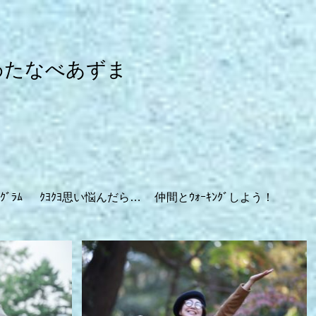
わたなべあずま
ｸﾞﾗﾑ
ｸﾖｸﾖ思い悩んだら…
仲間とｳｫｰｷﾝｸﾞしよう！