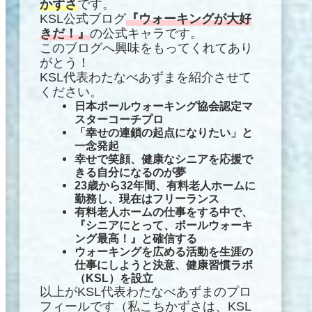
かずさ
です。
KSL公式ブログ
『ウォーキングが大好
きだ！』
の公式キャラです。
このブログへ興味をもってくれてあり
がとう！
KSL代表わたなべあずまを紹介させて
ください。
日本ポールウォーキング協会認定マ
スターコーチプロ
「幸せの連鎖の起点になりたい」と
一念発起
幸せで笑顔
、
健康なシニアを応援で
きる自分になるのが夢
23歳から32年間、有料老人ホームに
勤務し、現在はフリーランス
有料老人ホームの仕事をする中で、
『シニアにとって、ポールウォーキ
ング最高！』と確信する
ウォーキングを広める活動を
生涯の
仕事にしようと決意、健康習慣ラボ
（KSL）を設立
以上がKSL代表わたなべあずまのプロ
フィールです（私こちかずさは、KSL