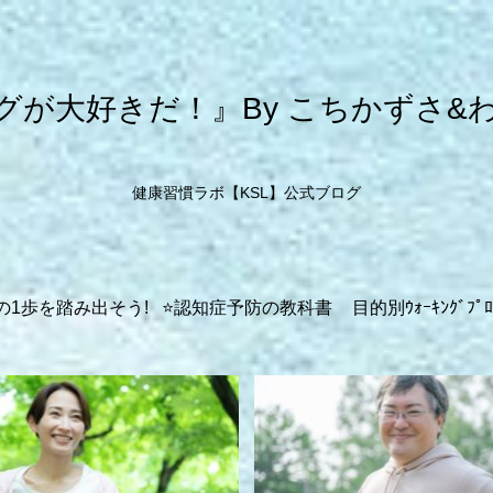
グが大好きだ！』By こちかずさ&
健康習慣ラボ【KSL】公式ブログ
の1歩を踏み出そう!
⭐️認知症予防の教科書
目的別ｳｫｰｷﾝｸﾞﾌﾟﾛ