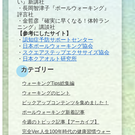
い』新講社
・長岡智津子『ポールウォーキング』
評言社
・金哲彦『確実に早くなる！体幹ラン
ニング』講談社
【参考にしたサイト】
・
認知症予防サポートセンター
・
日本ポールウォーキング協会
・
スクエアステップエクササイズ協会
・
日本クアオルト研究所
カテゴリー
ウォーキングTips総集編
ウォーキングのヒント
ピックアップコンテンツを集めました！
ポールウォーキング新着記事
今週のトピック記事【アーカイブ】
完全Ver.人生100年時代の健康習慣ウォー