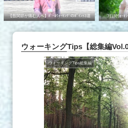
【股関節が痛む人へ】ﾎﾟｰﾙｳｫｰｷﾝｸﾞのﾎﾟｲﾝﾄ3選
7日間ｳｫｰｷﾝ
ウォーキングTips【総集編Vol.0
ウォーキングTips総集編