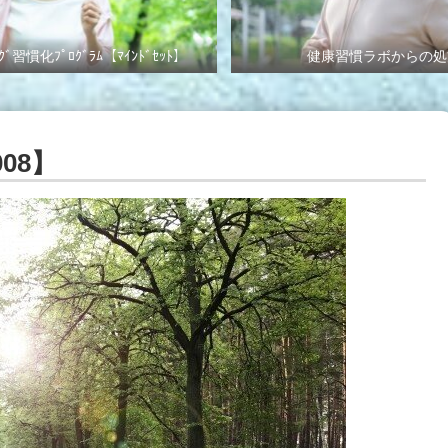
ｸﾞ習慣化ﾌﾟﾛｸﾞﾗﾑ【ﾏｲﾝﾄﾞｾｯﾄ】
健康習慣ラボからの処
08】