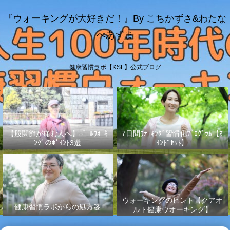
『ウォーキングが大好きだ！』By こちかずさ&わたな
べあずま
健康習慣ラボ【KSL】公式ブログ
【股関節が痛む人へ】ﾎﾟｰﾙｳｫｰｷ
7日間ｳｫｰｷﾝｸﾞ習慣化ﾌﾟﾛｸﾞﾗﾑ【ﾏ
ﾝｸﾞのﾎﾟｲﾝﾄ3選
ｲﾝﾄﾞｾｯﾄ】
ウォーキングのヒント【クアオ
健康習慣ラボからの処方箋
ルト健康ウオーキング】
No.003