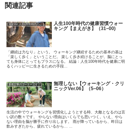
関連記事
人生100年時代の健康習慣ウォー
完全Ver.人生100年時代の健康習慣ウォーキング
キング【まえがき】（31−00)
「継続は力なり」という。 ウォーキング継続するための基本の基は
「楽しく歩く」ということだ。 楽しく歩き続けることが、脳にとっ
ても身体にとってもプラスになる。 結論：人生100年時代を健康に明
るくハッピーに生きるための手段...
無理しない【ウォーキング・クリ
新着記事のコーナーです！
ニックVer.06】（5−06）
生活の中でウォーキングを習慣化しようとする時、大敵となるのは言
い訳の数々です。 やらない理由はいくらでも思いつく。いえ、やら
ない理由を脳が勝手に作り出します。 雨が降っているから、昨日は
飲みすぎたから、疲れているから… ...