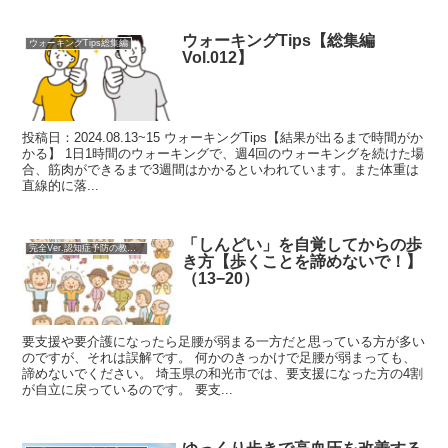
ウォーキングTips【総集編
ウォーキングTips総集編
Vol.012】
投稿日：2024.08.13~15 ウォーキングTips【結果が出るまで時間がか
かる】 1日1時間のウォーキングで、週4回のウォーキングを続けた場
合、筋肉ができるまで3週間はかかるといわれています。また体重は
直線的に落...
「しんどい」を自覚してからの歩
完全Ver.認知症予防の教科書
き方【歩くことを諦めないで！】
（13−20）
要支援や要介護になったら足腰が弱まる一方だと思っている方が多い
のですが、それは誤解です。 何かのきっかけで足腰が弱まっても、
諦めないでください。 埼玉県の和光市では、要支援になった方の4割
が自立に戻っているのです。 要支...