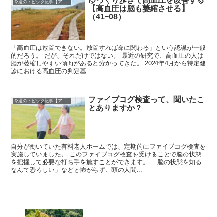
ゆっくり歩きで高血圧を改善する
今週のトピック記事【アーカイブ】
【高血圧は脳も萎縮させる】
（41−08）
「高血圧は放置できない。放置すれば命に関わる」という認識が一般
的だろう。 だが、それだけではない。 最近の研究で、高血圧の人は
脳が萎縮しやすい傾向があると分かってきた。 2024年4月から特定健
診における高血圧の判定基...
ファイブコグ検査って、聞いたこ
今週のトピック記事【アーカイブ】
とありますか？
自分が働いていた有料老人ホームでは、定期的にファイブコグ検査を
実施していました。 このファイブコグ検査を受けることで脳の状態
を把握して必要な打ち手を施すことができます。 「脳の状態を知る
なんて恐ろしい」などと怖がらず、頭の人間...