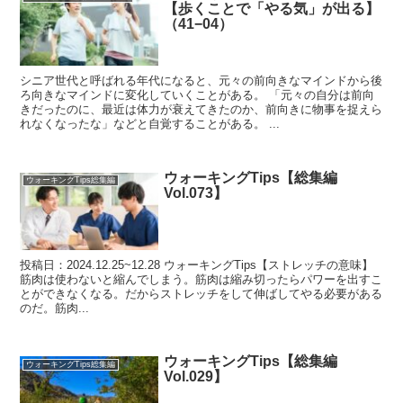
【歩くことで「やる気」が出る】
（41−04）
シニア世代と呼ばれる年代になると、元々の前向きなマインドから後
ろ向きなマインドに変化していくことがある。 「元々の自分は前向
きだったのに、最近は体力が衰えてきたのか、前向きに物事を捉えら
れなくなったな」などと自覚することがある。 ...
ウォーキングTips【総集編
ウォーキングTips総集編
Vol.073】
投稿日：2024.12.25~12.28 ウォーキングTips【ストレッチの意味】
筋肉は使わないと縮んでしまう。筋肉は縮み切ったらパワーを出すこ
とができなくなる。だからストレッチをして伸ばしてやる必要がある
のだ。筋肉...
ウォーキングTips【総集編
ウォーキングTips総集編
Vol.029】