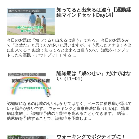
知ってると出来るは違う【運動継
ポールウォーキング新着記事
続マインドセットDay14】
今日のお題は『知ってると出来るは違う』である。 今日のお題をみ
て「当然だ」と思う方が多いと思いますが、そう思ったアナタ！本当
に出来てる？ 結論：知ってると出来るは違うので、知識をインプッ
トしたら実践（アウトプット）する ...
認知症は『歳のせい』だけではな
完全Ver.認知症予防の教科書
い（11−01）
認知症になるのは歳のせいばかりではなく、ベースに糖尿病が隠れて
いる場合が多いです。 ウォーキングと食事療法に取り組めば、糖尿
病は寛解し、認知症予防の可能性を高めることができます。 結論：
糖尿病を予防することで、認知症を予防しよ...
ウォーキングでポジティブに！
今週のトピック記事【アーカイブ】