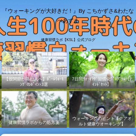
『ウォーキングが大好きだ！』By こちかずさ&わたな
べあずま
健康習慣ラボ【KSL】公式ブログ
【股関節が痛む人へ】ﾎﾟｰﾙｳｫｰｷ
7日間ｳｫｰｷﾝｸﾞ習慣化ﾌﾟﾛｸﾞﾗﾑ【ﾏ
ﾝｸﾞのﾎﾟｲﾝﾄ3選
ｲﾝﾄﾞｾｯﾄ】
ウォーキングのヒント【クアオ
健康習慣ラボからの処方箋
ルト健康ウオーキング】
No.003