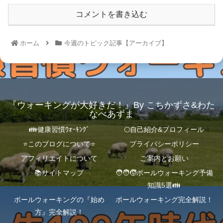
コメントを書き込む
ホーム
今週のトピック記事【アーカイブ】
『ウォーキングが大好きだ！』By こちかずさ&わた
なべあずま
👪健康習慣ｳｫｰｷﾝｸﾞ
🌕自己紹介&プロフィール
⭐️このブログについて⭐️
プライバシーポリシー
アフィリエイトについて
ご案内とお願い
📚サイトマップ
🧑‍🧑‍🧒ポールウォーキング予備
知識5選👪
ポールウォーキングの『始め
ポールウォーキング完全解説！
方』完全解説！