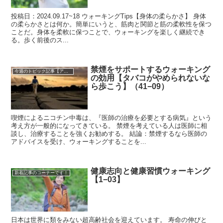
投稿日：2024.09.17~18 ウォーキングTips【身体の柔らかさ】 身体
の柔らかさとは何か。簡単にいうと、筋肉と関節と筋の柔軟性を保つ
ことだ。身体を柔軟に保つことで、ウォーキングを楽しく継続でき
る。歩く前後のス...
禁煙をサポートするウォーキング
今週のトピック記事【アーカイブ】
の効用【タバコがやめられないな
ら歩こう】（41−09）
喫煙によるニコチン中毒は、『医師の治療を必要とする病気』という
考え方が一般的になってきている。 禁煙を考えている人は医師に相
談し、治療することを強くお勧めする。 結論：禁煙するなら医師の
アドバイスを受け、ウォーキングすることを...
健康志向と健康習慣ウォーキング
新着記事のコーナーです！
【1−03】
日本は世界に類をみない超高齢社会を迎えています。 寿命の伸びと