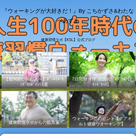
『ウォーキングが大好きだ！』By こちかずさ&わたな
べあずま
健康習慣ラボ【KSL】公式ブログ
【股関節が痛む人へ】ﾎﾟｰﾙｳｫｰｷ
7日間ｳｫｰｷﾝｸﾞ習慣化ﾌﾟﾛｸﾞﾗﾑ【ﾏ
ﾝｸﾞのﾎﾟｲﾝﾄ3選
ｲﾝﾄﾞｾｯﾄ】
ウォーキングのヒント【クアオ
健康習慣ラボからの処方箋
ルト健康ウオーキング】
No.003