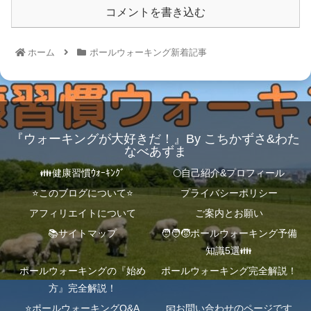
コメントを書き込む
ホーム
ポールウォーキング新着記事
『ウォーキングが大好きだ！』By こちかずさ&わた
なべあずま
👪健康習慣ｳｫｰｷﾝｸﾞ
🌕自己紹介&プロフィール
⭐️このブログについて⭐️
プライバシーポリシー
アフィリエイトについて
ご案内とお願い
📚サイトマップ
🧑‍🧑‍🧒ポールウォーキング予備
知識5選👪
ポールウォーキングの『始め
ポールウォーキング完全解説！
方』完全解説！
⭐️ポールウォーキングQ&A
📧お問い合わせのページです