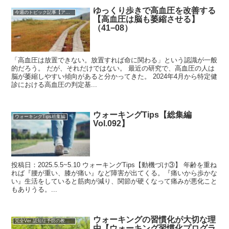
ゆっくり歩きで高血圧を改善する
今週のトピック記事【アーカイブ】
【高血圧は脳も萎縮させる】
（41−08）
「高血圧は放置できない。放置すれば命に関わる」という認識が一般
的だろう。 だが、それだけではない。 最近の研究で、高血圧の人は
脳が萎縮しやすい傾向があると分かってきた。 2024年4月から特定健
診における高血圧の判定基...
ウォーキングTips【総集編
ウォーキングTips総集編
Vol.092】
投稿日：2025.5.5~5.10 ウォーキングTips【動機づけ③】 年齢を重ね
れば『腰が重い、膝が痛い』など障害が出てくる。『痛いから歩かな
い』生活をしていると筋肉が減り、関節が硬くなって痛みが悪化こと
もありうる。...
ウォーキングの習慣化が大切な理
完全Ver.認知症予防の教科書
由【ウォーキング習慣化プログラ