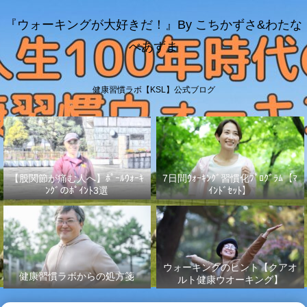
『ウォーキングが大好きだ！』By こちかずさ&わたな
べあずま
健康習慣ラボ【KSL】公式ブログ
【股関節が痛む人へ】ﾎﾟｰﾙｳｫｰｷ
7日間ｳｫｰｷﾝｸﾞ習慣化ﾌﾟﾛｸﾞﾗﾑ【ﾏ
ﾝｸﾞのﾎﾟｲﾝﾄ3選
ｲﾝﾄﾞｾｯﾄ】
ウォーキングのヒント【クアオ
健康習慣ラボからの処方箋
ルト健康ウオーキング】
No.003