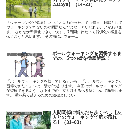
ムDay0】（14−21）
「ウォーキングが健康にいいことはわかった。でも毎日、日課として
ウォーキングできないのが問題なんだよね」といわれることがありま
す。 なかなか習慣化できない方に、7日間にわたって習慣化の極意を
伝えようと思います。 その前に…ウォー...
ポールウォーキングを習得するま
ポールウォーキング新着記事
での、5つの壁を徹底解説！
「ポールウォーキングを知っている」から、「ポールウォーキングが
習得できた！」へは、壁が5つあります。 今回はポールウォーキング
が習得できるようになるまでの、乗り越えるべき壁について執筆しま
す。 壁を乗り越えるための道標としてい...
人間関係に悩んだら歩くべし【友
完全Ver.人生100年時代の健康習慣ウォーキング
人とのウォーキングで気が晴れ
る】（31−08）