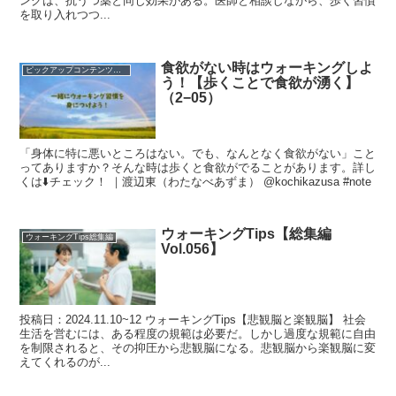
ングは、抗うつ薬と同じ効果がある。医師と相談しながら、歩く習慣
を取り入れつつ...
食欲がない時はウォーキングしよ
ピックアップコンテンツを集めました！
う！【歩くことで食欲が湧く】
（2−05）
「身体に特に悪いところはない。でも、なんとなく食欲がない」こと
ってありますか？そんな時は歩くと食欲がでることがあります。詳し
くは⬇️チェック！ ｜渡辺東（わたなべあずま） @kochikazusa #note
ウォーキングTips【総集編
ウォーキングTips総集編
Vol.056】
投稿日：2024.11.10~12 ウォーキングTips【悲観脳と楽観脳】 社会
生活を営むには、ある程度の規範は必要だ。しかし過度な規範に自由
を制限されると、その抑圧から悲観脳になる。悲観脳から楽観脳に変
えてくれるのが...