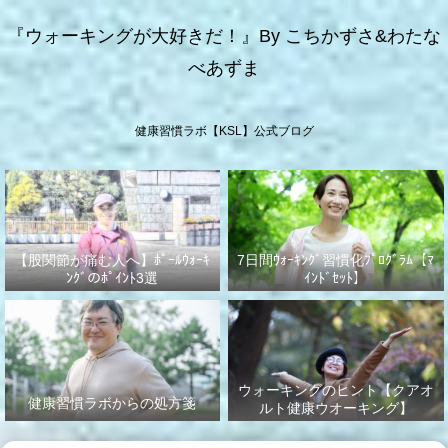
『ウォーキングが大好きだ！』By こちかずさ&わたな
べあずま
健康習慣ラボ【KSL】公式ブログ
【股関節が痛む人へ】ﾎﾟｰﾙｳｫｰｷ
7日間ｳｫｰｷﾝｸﾞ習慣化ﾌﾟﾛｸﾞﾗﾑ【ﾏ
ﾝｸﾞのﾎﾟｲﾝﾄ3選
ｲﾝﾄﾞｾｯﾄ】
ウォーキングのヒント【クアオ
健康習慣ラボからの処方箋
ルト健康ウオーキング】
No.003