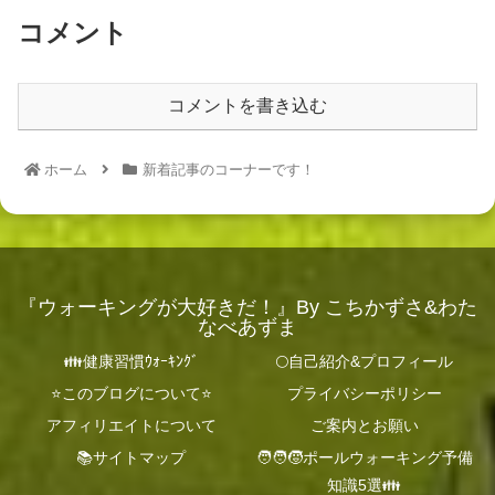
コメント
コメントを書き込む
ホーム
新着記事のコーナーです！
『ウォーキングが大好きだ！』By こちかずさ&わた
なべあずま
👪健康習慣ｳｫｰｷﾝｸﾞ
🌕自己紹介&プロフィール
⭐️このブログについて⭐️
プライバシーポリシー
アフィリエイトについて
ご案内とお願い
📚サイトマップ
🧑‍🧑‍🧒ポールウォーキング予備
知識5選👪